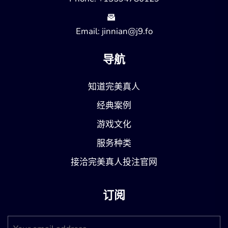
Email: jinnian@j9.fo
导航
知道完美真人
经典案例
游戏文化
服务种类
接洽完美真人投注官网
订阅