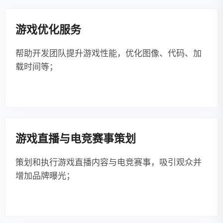
游戏优化服务
帮助开发团队提升游戏性能，优化图像、代码、加
载时间等；
游戏直播与电竞赛事策划
策划和执行游戏直播内容与电竞赛事，吸引观众并
增加品牌曝光；