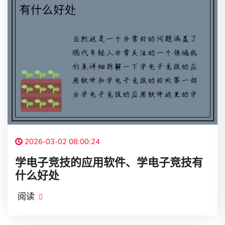
2026-03-02 08:00:24
学电子竞技的应用软件、学电子竞技有
什么好处
阅读