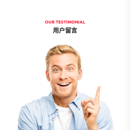
OUR TESTIMONIAL
用户留言