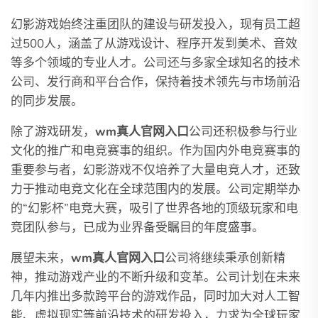
幻影游戏始终注重团队的建设与研发投入，现有员工超
过500人，涵盖了从游戏设计、程序开发到美术、音效
等多个领域的专业人才。公司还与多家全球知名的技术
公司、发行商和平台合作，保持着技术领先与市场前沿
的同步发展。
除了游戏研发，
wm真人官网入口
公司还积极参与行业
文化的推广和电竞赛事的组织。作为国内外电竞赛事的
重要参与者，幻影游戏不仅培养了大量电竞人才，还致
力于推动电竞文化在全球范围内的发展。公司定期举办
的“幻影杯”电竞大赛，吸引了世界各地的顶级玩家和电
竞团队参与，已成为业界备受瞩目的年度盛事。
展望未来，
wm真人官网入口
公司将继续秉承创新精
神，推动游戏产业的不断升级和变革。公司计划在未来
几年内推出多款跨平台的游戏作品，同时加大对人工智
能、虚拟现实等前沿技术的研发投入，力求为全球玩家