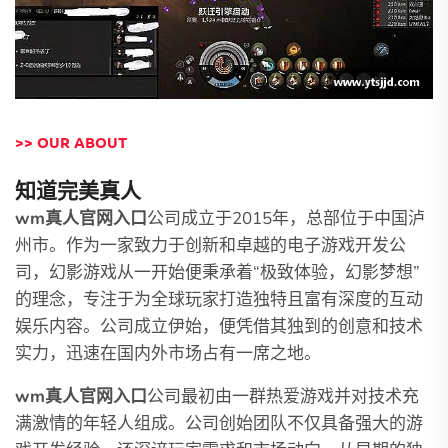
>> OUR ABOUT
知道完美真人
wm真人官网入口
公司成立于2015年，总部位于中国泸
州市。作为一家致力于创新和卓越的电子游戏开发公
司，幻影游戏从一开始便秉承着“极致体验，幻影梦想”
的理念，专注于为全球玩家打造独特且富有深度的互动
娱乐内容。公司成立伊始，便凭借其独到的创意和技术
实力，迅速在国内外市场占有一席之地。
wm真人官网入口
公司最初由一群热爱游戏并对技术充
满激情的年轻人组成。公司创始团队不仅具备强大的游