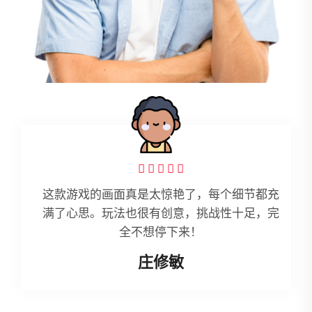
这款游戏的画面真是太惊艳了，每个细节都充
满了心思。玩法也很有创意，挑战性十足，完
全不想停下来！
庄修敏