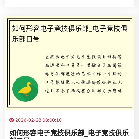
2026-02-28 08:00:10
如何形容电子竞技俱乐部_电子竞技俱乐