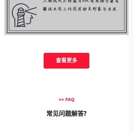
查看更多
>> FAQ
常见问题解答?