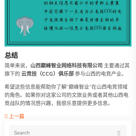
总结
简单来说，
山西巅峰智业网络科技有限公司
主要通过其
旗下的
云竞技（CCG）俱乐部
参与山西的电竞产业。
希望这些信息能帮助你了解“巅峰智业”在山西电竞领域
的角色。如果你对这家公司的文旅业务或者其他山西电
竞战队的情况感兴趣，我很乐意提供更多信息。
上一篇