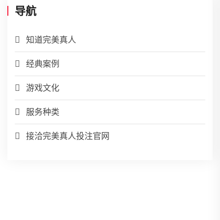
导航
知道完美真人
经典案例
游戏文化
服务种类
接洽完美真人投注官网