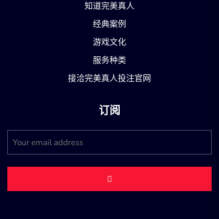
知道完美真人
经典案例
游戏文化
服务种类
接洽完美真人投注官网
订阅