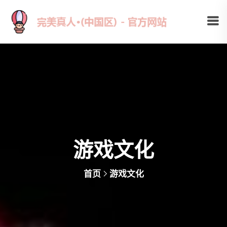
游戏文化
首页
游戏文化