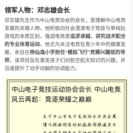
领军人物：邓志雄会长
邓志雄先生作为中山电竞协会的会长，是理解中山电竞
发展的关键人物。他积极向社会澄清电子竞技与单纯玩
游戏的本质区别，强调电竞是
追求卓越、讲究战术配合
的专业体育运动
。他尤为关注电竞在青少年中的健康发
展，亲自在
杨仙逸小学担任“模拟飞行”竞赛兴趣班的导
师
，该项目旨在激发孩子们对航空航天知识的兴趣，并
迅速提升了动手动脑的协调能力。