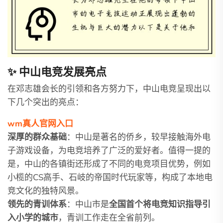
✨ 中山电竞发展亮点
在邓志雄会长的引领和各方努力下，中山电竞呈现出以
下几个突出的亮点：
wm真人官网入口
深厚的群众基础
：中山是著名的侨乡，较早接触海外电
子游戏设备，为电竞培养了广泛的爱好者。值得一提的
是，中山的各镇街还形成了不同的电竞项目优势，例如
小榄的CS高手、石岐的帝国时代玩家等，构成了本地电
竞文化的独特风景。
领先的青训体系
：中山市是
全国首个将电竞知识指导引
入小学的城市
，青训工作走在全省前列。