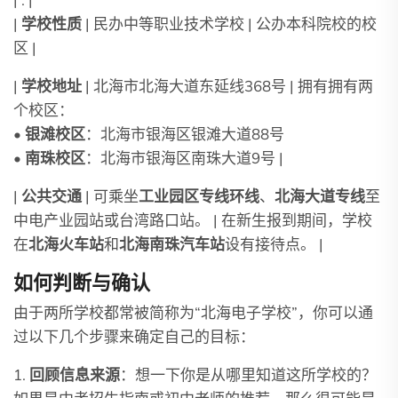
| : |
|
学校性质
| 民办中等职业技术学校 | 公办本科院校的校
区 |
|
学校地址
| 北海市北海大道东延线368号 | 拥有拥有两
个校区：
•
银滩校区
：北海市银海区银滩大道88号
•
南珠校区
：北海市银海区南珠大道9号 |
|
公共交通
| 可乘坐
工业园区专线环线
、
北海大道专线
至
中电产业园站或台湾路口站。 | 在新生报到期间，学校
在
北海火车站
和
北海南珠汽车站
设有接待点。 |
如何判断与确认
由于两所学校都常被简称为“北海电子学校”，你可以通
过以下几个步骤来确定自己的目标：
1.
回顾信息来源
：想一下你是从哪里知道这所学校的？