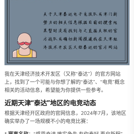
我在天津经济技术开发区（又称“泰达”）的官方网站
上，找到了一个可能与你想了解的“泰达”、“电竞”概念
相关的活动信息，希望能为你提供一些参考。
近期天津“泰达”地区的电竞动态
根据天津经开区政府的官网信息，2024年7月，该地区
确实举办了一场规模不小的电竞比赛：