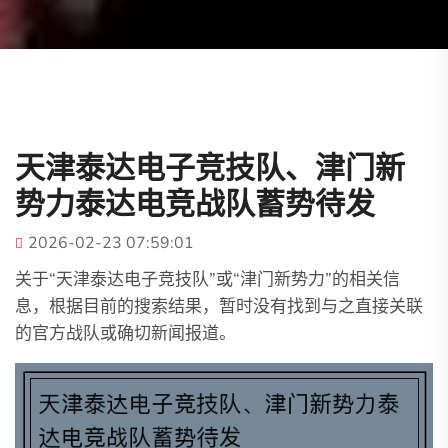
天津泰达电子竞技队、津门新
势力泰达电竞战队蓄势待发
2026-02-23 07:59:01
关于“天津泰达电子竞技队”或“津门新势力”的相关信
息，根据目前的搜索结果，暂时没有找到与之直接关联
的官方战队或确切新闻报道。