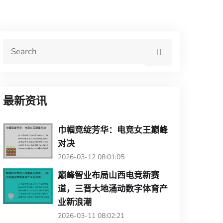
最新资讯
巾帼竞绽芳华：电竞女王巅峰
对决
2026-03-12 08:01:05
巅峰智业布局山西电竞新赛
道，三晋大地涌动数字体育产
业新浪潮
2026-03-11 08:02:21