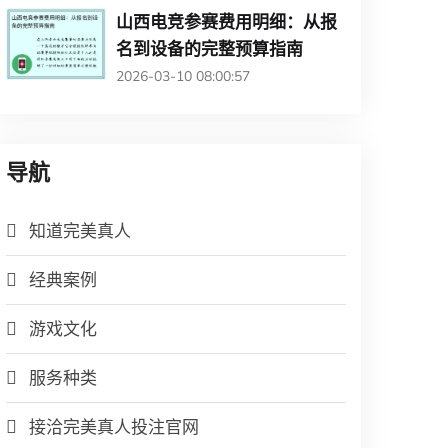
山西电竞参赛费用明细：从报
名到设备的完整预算指南
2026-03-10 08:00:57
导航
知道完美真人
经典案例
游戏文化
服务种类
接洽完美真人投注官网