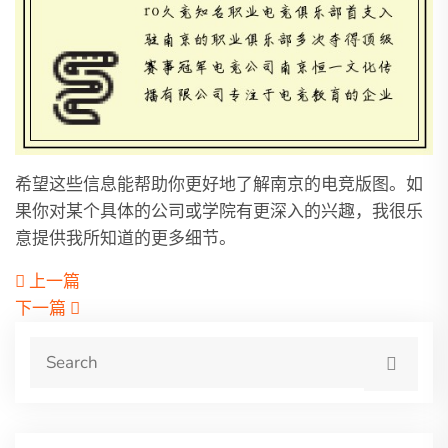
希望这些信息能帮助你更好地了解南京的电竞版图。如
果你对某个具体的公司或学院有更深入的兴趣，我很乐
意提供我所知道的更多细节。
上一篇
下一篇