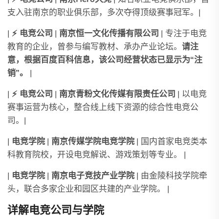
支入驻南京的职业俱乐部，多次夺得顶级赛事冠军。|
|
⚡️ 电竞公司
|
南京恒一文化传播有限公司
| 专注于电竞
教育的企业，曾参与编写教材、承办产业论坛。
请注
意，根据百度百科信息，该公司经营状态已显示为“注
销”。
|
|
⚡️ 电竞公司
|
南京青粉文化传媒有限责任公司
| 以电竞
赛事运营为核心，整合线上线下资源的综合性电竞公
司。|
|
电竞学院
|
南京传媒学院电竞学院
| 国内首家电竞类本
科教育院校，开设电竞解说、游戏策划等专业。 |
|
电竞学院
|
南京电子竞技产业学院
| 由金陵科技学院牵
头，联合多家企业和园区共建的产业学院。 |
详解电竞公司与学院