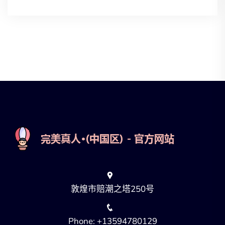
敦煌市赔潮之塔250号
Phone: +13594780129