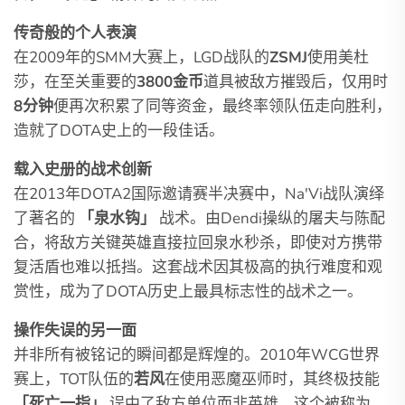
传奇般的个人表演
在2009年的SMM大赛上，LGD战队的
ZSMJ
使用美杜
莎，在至关重要的
3800金币
道具被敌方摧毁后，仅用时
8分钟
便再次积累了同等资金，最终率领队伍走向胜利，
造就了DOTA史上的一段佳话。
载入史册的战术创新
在2013年DOTA2国际邀请赛半决赛中，Na'Vi战队演绎
了著名的
「泉水钩」
战术。由Dendi操纵的屠夫与陈配
合，将敌方关键英雄直接拉回泉水秒杀，即使对方携带
复活盾也难以抵挡。这套战术因其极高的执行难度和观
赏性，成为了DOTA历史上最具标志性的战术之一。
操作失误的另一面
并非所有被铭记的瞬间都是辉煌的。2010年WCG世界
赛上，TOT队伍的
若风
在使用恶魔巫师时，其终极技能
「死亡一指」
误中了敌方单位而非英雄，这个被称为