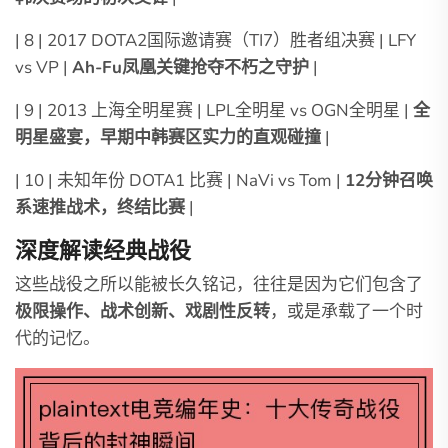
| 8 | 2017 DOTA2国际邀请赛（TI7）胜者组决赛 | LFY
vs VP |
Ah-Fu凤凰关键抢夺不朽之守护
|
| 9 | 2013 上海全明星赛 | LPL全明星 vs OGN全明星 |
全
明星盛宴，早期中韩赛区实力的直观碰撞
|
| 10 | 未知年份 DOTA1 比赛 | NaVi vs Tom |
12分钟召唤
系速推战术，终结比赛
|
深度解读经典战役
这些战役之所以能被长久铭记，往往是因为它们包含了
极限操作、战术创新、戏剧性反转
，或是承载了一个时
代的记忆。