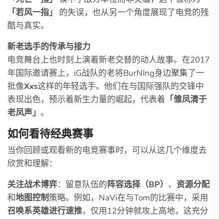
「若风一指」
的失误，也从另一个角度展现了电竞的残
酷与真实。
新老选手的传承与接力
电竞舞台上也时刻上演着新老交替的动人故事。在2017
年国际邀请赛上，iG战队的老将BurNIng身边聚集了一
批像
Xxs
这样的年轻选手。他们在与国际强队的交锋中
表现出色，预示着新生力量的崛起，代表着
「雏凤清于
老凤声」
。
如何看待经典赛事
当你回顾或观看新的电竞赛事时，可以从这几个维度去
欣赏和理解：
关注战术博弈
：留意队伍的
阵容选择（BP）
、
资源分配
和
地图控制
策略。例如，NaVi在与Tom的比赛中，采用
召唤系英雄进行速推
，仅用12分钟就攻上高地，这充分