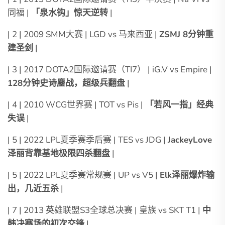
同福 |
「泉水钩」惊天逆转
|
| 2 | 2009 SMM大赛 | LGD vs 马来西亚 |
ZSMJ 8分钟重
建圣剑
|
| 3 | 2017 DOTA2国际邀请赛（TI7） | iG.V vs Empire |
128分钟史诗鏖战，超级兵翻盘
|
| 4 | 2010 WCG世界赛 | TOT vs Pis |
「若风一指」经典
失误
|
| 5 | 2022 LPL夏季赛季后赛 | TES vs JDG |
JackeyLove
泽丽背靠基地极限四杀翻盘
|
| 5 | 2022 LPL夏季赛常规赛 | UP vs V5 |
Elk泽丽爆炸输
出，几近五杀
|
| 7 | 2013 英雄联盟S3全球总决赛 | 皇族 vs SKT T1 |
中
韩决赛场的初次交锋
|