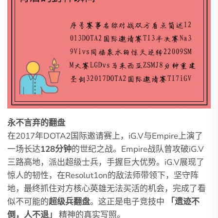
永不言弃的翻盘
在2017年DOTA2国际邀请赛上，iG.V与Empire上演了
一场长达
128分钟
的世纪之战。Empire战队曾攻破iG.V
三路高地，派出超级士兵，手握巨大优势。iG.V展现了
惊人的韧性，在Resolut1on的敌法师带领下，坚守阵
地，最终抓住对方核心英雄无法买活的机会，完成了看
似不可能的
超级兵翻盘
。这正是电子竞技中
「遗迹不
倒，人不退」
精神的真实写照。