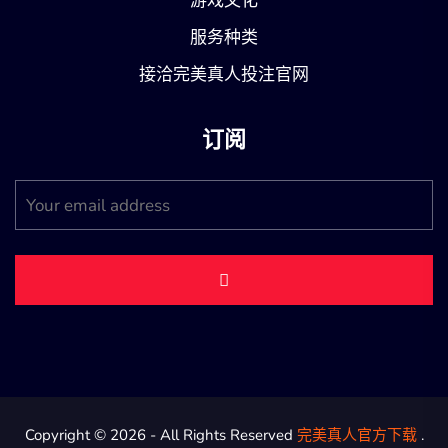
游戏文化
服务种类
接洽完美真人投注官网
订阅
Copyright © 2026 - All Rights Reserved
完美真人官方下载
.