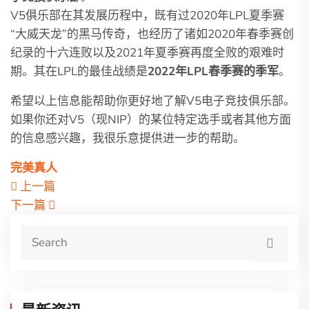
V5俱乐部在其发展历程中，既有过2020年LPL夏季赛
“大威天龙”的黑马传奇，也经历了诸如2020年春季赛创
纪录的十六连败以及2021年夏季赛再度全败的艰难时
期。其在LPL的最佳战绩是
2022年LPL春季赛的季军
。
希望以上信息能帮助你更好地了解V5电子竞技俱乐部。
如果你还对V5（现NIP）的某位特定选手或者其他方面
的信息感兴趣，我很乐意提供进一步的帮助。
完美真人
上一篇
下一篇