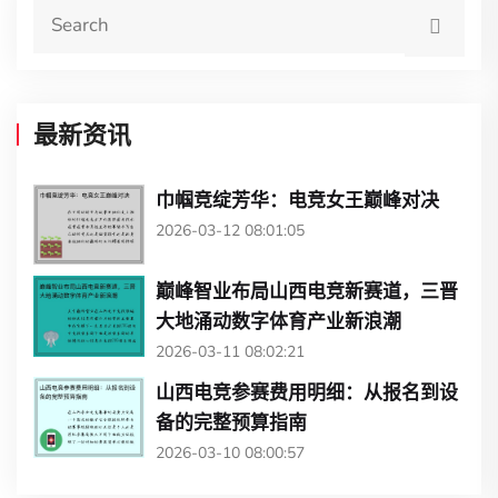
最新资讯
巾帼竞绽芳华：电竞女王巅峰对决
2026-03-12 08:01:05
巅峰智业布局山西电竞新赛道，三晋
大地涌动数字体育产业新浪潮
2026-03-11 08:02:21
山西电竞参赛费用明细：从报名到设
备的完整预算指南
2026-03-10 08:00:57