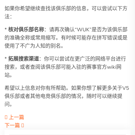
如果你希望继续查找该俱乐部的信息，可以尝试以下方
法：
*
核对俱乐部名称
：请再次确认“WUK”是否为该俱乐部
的准确全称或常用缩写。有时候可能存在拼写错误或是
使用了不广为人知的别名。
*
拓展搜索渠道
：你可以尝试在更广泛的网络平台进行
搜索，或者查阅该俱乐部可能入驻的赛事官方wiki网
站。
希望以上信息对你有所帮助。如果你想了解更多关于V5
俱乐部或者其他电竞俱乐部的情况，随时可以继续提
问。
上一篇
下一篇