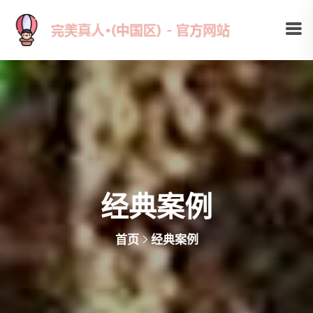
经典案例
首页
经典案例