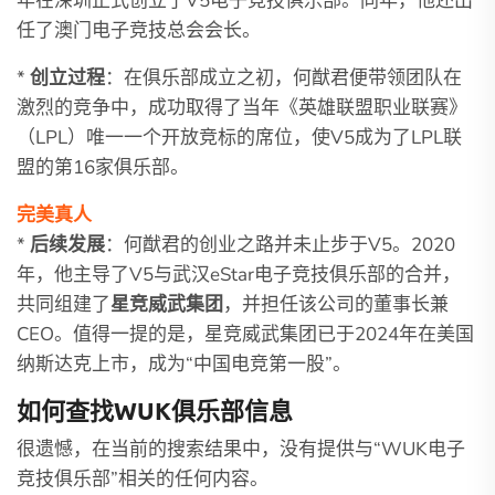
年在深圳正式创立了V5电子竞技俱乐部。同年，他还出
任了澳门电子竞技总会会长。
*
创立过程
：在俱乐部成立之初，何猷君便带领团队在
激烈的竞争中，成功取得了当年《英雄联盟职业联赛》
（LPL）唯一一个开放竞标的席位，使V5成为了LPL联
盟的第16家俱乐部。
完美真人
*
后续发展
：何猷君的创业之路并未止步于V5。2020
年，他主导了V5与武汉eStar电子竞技俱乐部的合并，
共同组建了
星竞威武集团
，并担任该公司的董事长兼
CEO。值得一提的是，星竞威武集团已于2024年在美国
纳斯达克上市，成为“中国电竞第一股”。
如何查找WUK俱乐部信息
很遗憾，在当前的搜索结果中，没有提供与“WUK电子
竞技俱乐部”相关的任何内容。