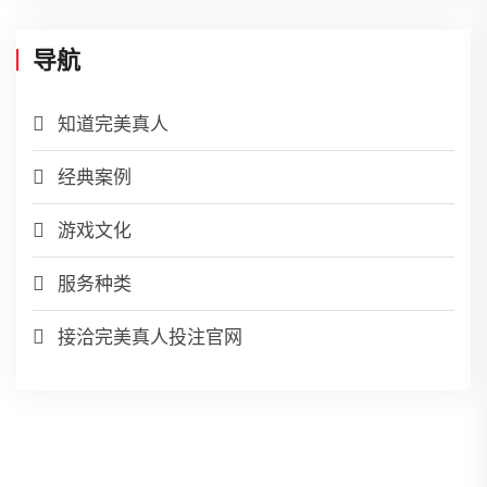
导航
知道完美真人
经典案例
游戏文化
服务种类
接洽完美真人投注官网