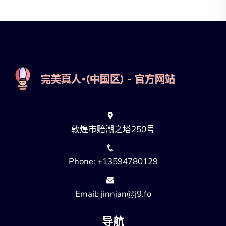
敦煌市赔潮之塔250号
Phone: +13594780129
Email: jinnian@j9.fo
导航