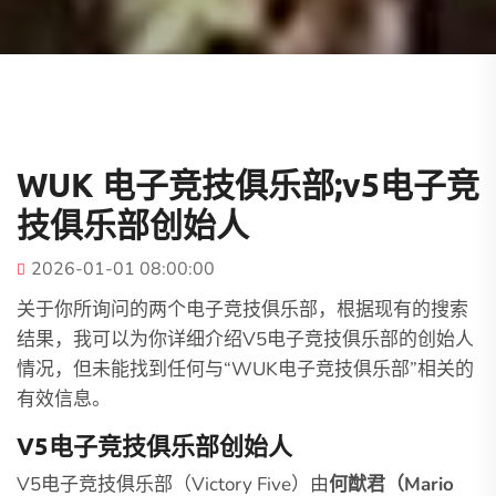
WUK 电子竞技俱乐部;v5电子竞
技俱乐部创始人
2026-01-01 08:00:00
关于你所询问的两个电子竞技俱乐部，根据现有的搜索
结果，我可以为你详细介绍V5电子竞技俱乐部的创始人
情况，但未能找到任何与“WUK电子竞技俱乐部”相关的
有效信息。
V5电子竞技俱乐部创始人
V5电子竞技俱乐部（Victory Five）由
何猷君（Mario