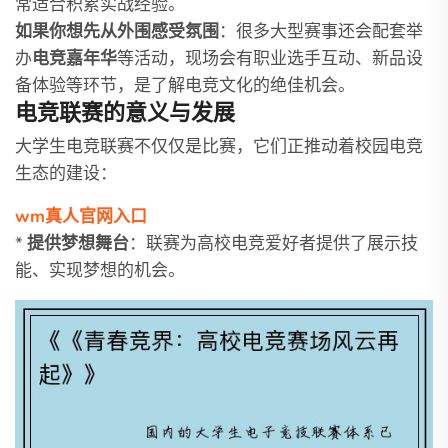
常适合积累实战经验。
如果你想先从外围感受氛围
：很多大型赛事还会配套举
办
电竞嘉年华
等活动，现场会有职业选手互动、新品设
备体验等环节，是了解电竞文化的绝佳机会。
电竞联赛的意义与发展
大学生电竞联赛不仅仅是比赛，它们正推动着校园电竞
生态的建设：
wm真人官网入口
*
提供梦想舞台
：联赛为高校电竞爱好者提供了展示技
能、实现梦想的机会。