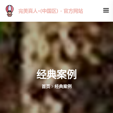
经典案例
首页
经典案例