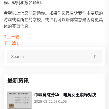
程、规则和报名通知。
希望以上信息能帮助你。如果你愿意告诉我你主要玩的
游戏或者所在的学校，或许我可以帮你留意是否有更具
体的赛事信息。
上一篇
下一篇
最新资讯
巾帼竞绽芳华：电竞女王巅峰对决
2026-03-12 08:01:05