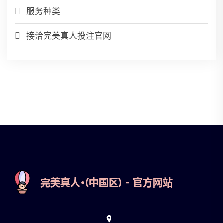
服务种类
接洽完美真人投注官网