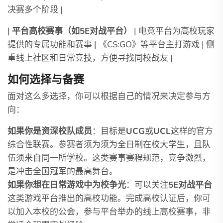
决赛多个阶段 |
|
平台高校赛事（如5E对战平台）
| 电竞平台为高校玩家
提供的专属功能和赛事 | 《CS:GO》等平台主打游戏 | 侧
重线上社区和日常竞技，方便寻找同校战友 |
如何选择与备赛
面对这么多选择，你可以根据自己的情况来决定参与方
向：
如果你是资深校队成员
：目标是
UCG
或
UCL
这样的官方
综合性联赛。参赛者须为须为全日制在校大学生，且队
伍须来自同一所学校。这类赛事赛程规范，竞争激烈，
是冲击全国冠军的最高舞台。
如果你想在日常游戏中为校争光
：可以关注
5E对战平台
这类游戏平台推出的高校功能。完成高校认证后，你可
以加入本校的公会，参与平台举办的线上高校赛事，非