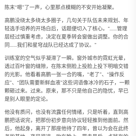
陈末“嗯”了一声，心里那点模糊的不安开始凝聚。
高鹏没绕太多绕太多圈子，几句关于队伍未来规划、年
轻选手培养的开场白后，话题便切入了核心。“……管理
层经过慎重考虑，决定在夏季转会窗做出调整。你的合
同……我们和星穹战队已经达成了协议。”
训练室的空气似乎凝滞了一瞬。窗外城市的霓虹光晕，
透过百叶窗的缝隙，在陈末侧脸上投脸上投下明暗交错
的光影。他看着高鹏一张一合的嘴，“老了”、“操作反
应”、“团队需要新鲜血液”这些词语像冰冷的石子，一颗
颗砸过来。过来。原来，那不只是他自己的隐忧，早已
是别人眼里的定论。
他没有质问，也没有流露任何情绪，只是听着，直到高
鹏把话说完，把那份初步意向协议轻轻推到他面前。然
后，他起身，离开了那座他待了四年，曾以为会在此终