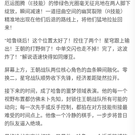
厄运图腾（E技能）的惨绿色光圈毫无征兆地在两人脚下
绽放，瞬间减速！一道扭曲空间的幽冥裂隙（R技能）
精准地出现在他们后退的路线上，将他们猛地拉扯回
来！
“哈鲁绕后！这个位置太好了！控住了两个！星穹跟上输
出！王朝的打野倒了！中单交闪也走不掉！完了，这波
炸了！”解说语速快得如同爆豆。
屏幕上方，王朝战队两位核心角色的血条瞬间融化。零
换二，星穹战队顺势收下先锋，经济差距陡然拉开。
接下来的时间，成了哈鲁的噩梦领域表演。他的每一个
视野布置都仿佛未卜先知，封锁住王朝战队所有可能的
动向；每一次先手或反手控制，都掐在对方技能衔接最
难受的时间点上。他像一个冷静的棋手，一步步将昔日
的队友逼入绝境。