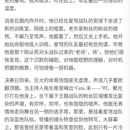
老的基地。夜风很凉，吹在脸上，带走最后一点残存的
温度。
消息在圈内炸开时，他已经在星穹战队的安排下坐进了
新的训练室。网络上的喧嚣，老东家粉丝的粉丝的错
愕、不解乃至骂声，他都看了，然后又关上手机。他开
始玩命般地投入训练，星穹的队友最初有些拘谨，毕竟
他是那个刚从死对头战队过来的“老将”，将”，但他们很
快发现，这个沉默的辅助，对地图视野的理解，对时机
把握的精算，可怕得像一部机器。
决赛日到来。巨大的体育场馆座无虚席，声浪几乎要掀
翻顶棚。当主持人拖长尾音喊出“Fate.末——”时，聚光
灯打在他身上，台下属于王朝战队的粉丝区域爆发出复
杂的声潮，有欢呼，欢呼，也有隐隐的嘘声。他面无表
情地走向舞台另一侧的选手席，那里，悬挂着星穹战队
的深蓝色队标。导播的镜头特意给到他特写，大屏幕
上，那张曾经总是带着温和笑意的脸，此刻只有一片冷