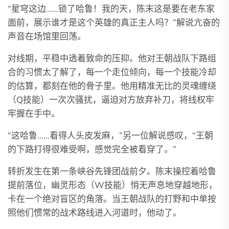
“星穹这边……锁了哈鲁！我的天，陈末这是要在老东家
面前，展示谁才是这个英雄的真正主人吗？”解说亢奋的
声音在场馆里回荡。
对线期，平稳中透着致命的压抑。他对王朝战队下路组
合的习惯太了解了，每一个走位倾向，每一个技能冷却
的估算，都刻在他的骨子里。他用精准无比的灵魂缠绕
（Q技能）一次次骚扰，逼迫对方放弃补刀，将线权牢
牢握在手中。
“这哈鲁……看得人头皮发麻，”另一位解说感叹，“王朝
的下路打得很难受啊，感觉完全被看穿了。”
转折发生在第一条峡谷先锋团战前夕。陈末操控着哈鲁
提前落位，幽灵形态（W技能）悄无声息地穿越地形，
卡在一个绝对盲区的角落。当王朝战队的打野和中单按
照他们惯常的战术路线进入河道时，他动了。