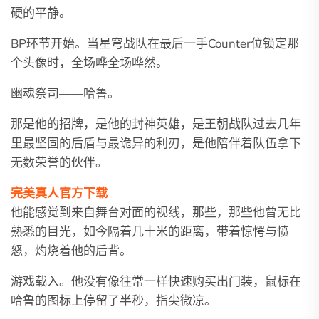
硬的平静。
BP环节开始。当星穹战队在最后一手Counter位锁定那
个头像时，全场哗全场哗然。
幽魂祭司——哈鲁。
那是他的招牌，是他的封神英雄，是王朝战队过去几年
里最坚固的后盾与最诡异的利刃，是他陪伴着队伍拿下
无数荣誉的伙伴。
完美真人官方下载
他能感觉到来自舞台对面的视线，那些，那些他曾无比
熟悉的目光，如今隔着几十米的距离，带着惊愕与愤
怒，灼烧着他的后背。
游戏载入。他没有像往常一样快速购买出门装，鼠标在
哈鲁的图标上停留了半秒，指尖微凉。