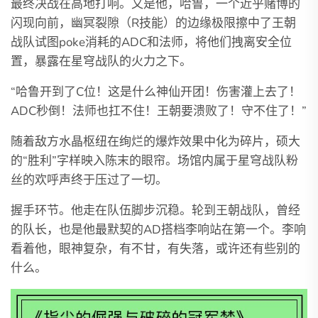
最终决战在高地打响。又是他，哈鲁，一个近乎赌博的
闪现向前，幽冥裂隙（R技能）的边缘极限擦中了王朝
战队试图poke消耗的ADC和法师，将他们拽离安全位
置，暴露在星穹战队的火力之下。
“哈鲁开到了C位！这是什么神仙开团！伤害灌上去了！
ADC秒倒！法师也扛不住！王朝要溃败了！守不住了！”
随着敌方水晶枢纽在绚烂的爆炸效果中化为碎片，硕大
的“胜利”字样映入陈末的眼帘。场馆内属于星穹战队粉
丝的欢呼声终于压过了一切。
握手环节。他走在队伍脚步沉稳。轮到王朝战队，曾经
的队长，也是他最默契的AD搭档李响站在第一个。李响
看着他，眼神复杂，有不甘，有失落，或许还有些别的
什么。