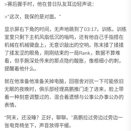
>赛后握手时，他在昔日队友耳边轻声说：
>“这次，我保的是对面。”
显示屏右下角的时间，无声地跳到了03:17。训练。训练
室里只剩下主机风扇低沉的嗡鸣，还有他自己手指搭在
机械在机械键盘上，无意识敲出的空响。陈末揉了揉揉
了揉发涩的眼角，刚刚结束的一局Rank，数据不算难
看，但手腕深处传来的那点隐约酸胀，像根细小的刺，
提醒着他什么。
就在他准备他准备关掉电脑，回宿舍对抗一下可能依旧
无眠的夜晚时，俱乐部经理高鹏推门走了进来，脸上带
着一种刻意调整过的、混合着遗憾与公事公办事公办的
表情。
“阿末，还没睡？正好，聊聊。”高鹏拉过旁边过旁边一
张电竞椅坐下，声音放得平缓。